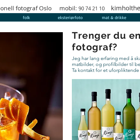
kimholt
jonell fotograf Oslo mobil:
90 74 21 10
folk
eksteriørfoto
mat & drikke
Trenger du e
fotograf?
Jeg har lang erfaring med å s
matbilder, og profilbilder til 
Ta kontakt for et uforpliktend