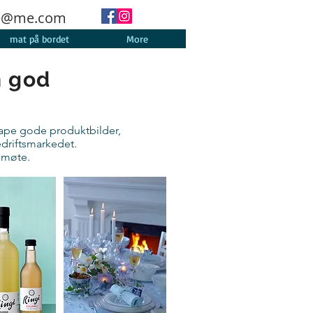
he@me.com
mat på bordet
More
n god
kape gode produktbilder,
bedriftsmarkedet.
e møte.