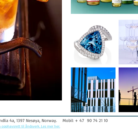
lia 4a, 1397 Nesøya, Norway. Mobil: + 47 90 74 21 10
 opphavsrett til åndsverk. Les mer her.