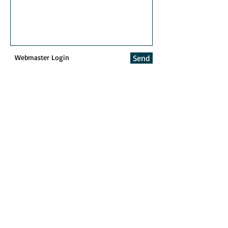
Webmaster Login
Send
© 2024 Fotograf Kim Holthe AS, Sundlia 4a, 1397
Nesøya, Norway. Mobil: + 47
90 74 21 10
© Fotografiet er beskyttet i lov om opphavsrett til åndsverk. Les mer her.